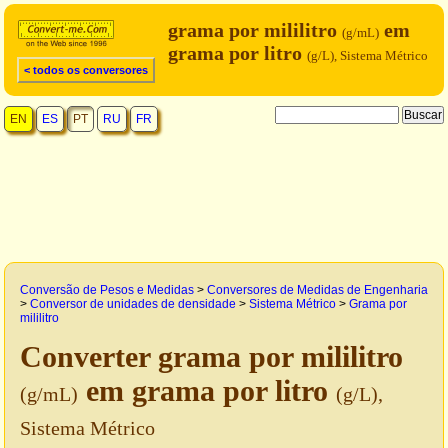
grama por mililitro
em
(g/mL)
grama por litro
(g/L), Sistema Métrico
< todos os conversores
EN
ES
PT
RU
FR
Conversão de Pesos e Medidas
>
Conversores de Medidas de Engenharia
>
Conversor de unidades de densidade
>
Sistema Métrico
>
Grama por
mililitro
Converter grama por mililitro
em grama por litro
(g/mL)
(g/L),
Sistema Métrico