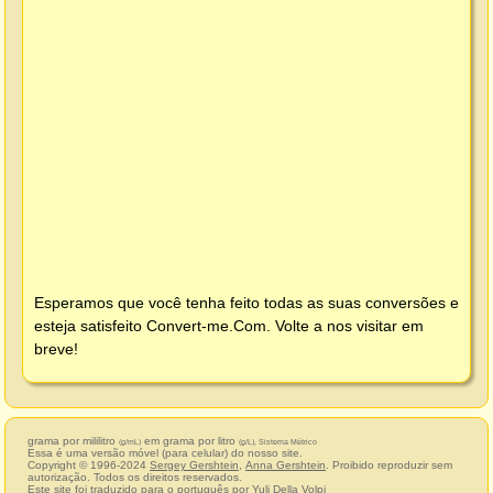
Esperamos que você tenha feito todas as suas conversões e
esteja satisfeito
Convert-me.Com
. Volte a nos visitar em
breve!
grama por mililitro
em grama por litro
(g/mL)
(g/L), Sistema Métrico
Essa é uma versão móvel (para celular) do nosso site.
Copyright © 1996-2024
Sergey Gershtein
,
Anna Gershtein
. Proibido reproduzir sem
autorização. Todos os direitos reservados.
Este site foi traduzido para o português por
Yuli Della Volpi