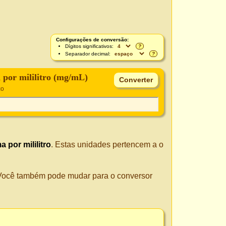
Configurações de conversão:
Dígitos significativos:
?
Separador decimal:
?
 por mililitro (mg/mL)
co
a por mililitro
. Estas unidades pertencem a o
. Você também pode mudar para o conversor