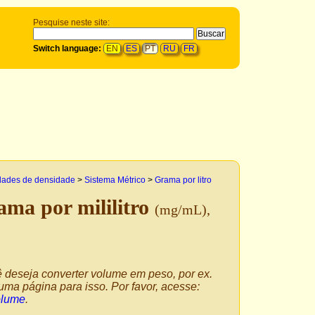
Pesquise neste site:
Switch language:
EN
ES
PT
RU
FR
dades de densidade
>
Sistema Métrico
>
Grama por litro
ama por mililitro
(mg/mL),
deseja converter volume em peso, por ex.
a página para isso. Por favor, acesse:
olume
.