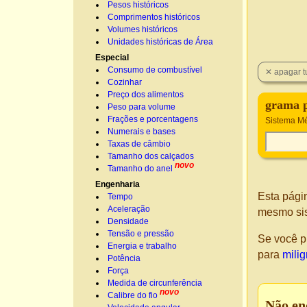
Pesos históricos
Comprimentos históricos
Volumes históricos
Unidades históricas de Área
Especial
Consumo de combustível
Cozinhar
Preço dos alimentos
grama p
Peso para volume
Frações e porcentagens
Sistema Mé
Numerais e bases
Taxas de câmbio
Tamanho dos calçados
novo
Tamanho do anel
Engenharia
Esta pági
Tempo
Aceleração
mesmo si
Densidade
Tensão e pressão
Se você p
Energia e trabalho
para
milig
Potência
Força
Medida de circunferência
novo
Calibre do fio
Não en