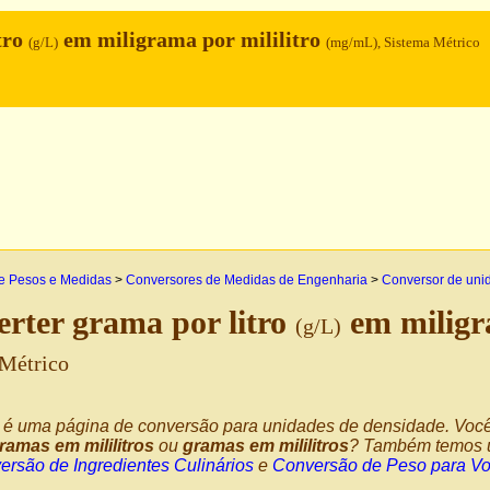
tro
em miligrama por mililitro
(g/L)
(mg/mL), Sistema Métrico
e Pesos e Medidas
>
Conversores de Medidas de Engenharia
>
Conversor de uni
rter grama por litro
em miligr
(g/L)
Métrico
 é uma página de conversão para unidades de densidade. Você 
gramas em mililitros
ou
gramas em mililitros
? Também temos um
ersão de Ingredientes Culinários
e
Conversão de Peso para V