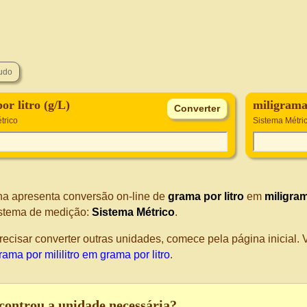
or litro (g/L)
miligrama
trico
Sistema Métri
na apresenta conversão on-line de
grama por litro
em
miligram
stema de medição:
Sistema Métrico
.
recisar converter outras unidades, comece pela página inicial
rama por mililitro em grama por litro
.
controu a unidade necessária?