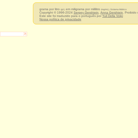
grama por litro
em miligrama por mililitro
(g/L)
(mg/mL), Sistema Métrico
Copyright © 1996-2024
Sergey Gershtein
,
Anna Gershtein
. Proibido
Este site foi traduzido para o português por
Yuli Della Volpi
Nossa política de privacidade