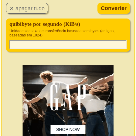
quibibyte por segundo (KiB/s)
Unidades de taxa de transferência baseadas em bytes (antigas,
baseadas em 1024)