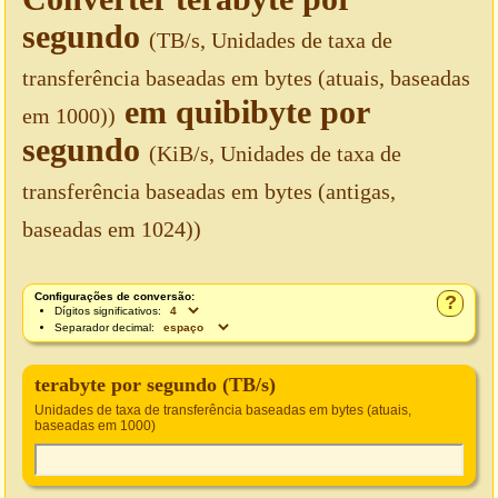
segundo
(TB/s, Unidades de taxa de
transferência baseadas em bytes (atuais, baseadas
em quibibyte por
em 1000))
segundo
(KiB/s, Unidades de taxa de
transferência baseadas em bytes (antigas,
baseadas em 1024))
Configurações de conversão:
?
Dígitos significativos:
Separador decimal:
terabyte por segundo (TB/s)
Unidades de taxa de transferência baseadas em bytes (atuais,
baseadas em 1000)