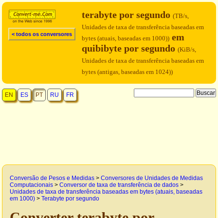
terabyte por segundo
(TB/s,
Unidades de taxa de transferência baseadas em
< todos os conversores
em
bytes (atuais, baseadas em 1000))
quibibyte por segundo
(KiB/s,
Unidades de taxa de transferência baseadas em
bytes (antigas, baseadas em 1024))
EN
ES
PT
RU
FR
Conversão de Pesos e Medidas
>
Conversores de Unidades de Medidas
Computacionais
>
Conversor de taxa de transferência de dados
>
Unidades de taxa de transferência baseadas em bytes (atuais, baseadas
em 1000)
>
Terabyte por segundo
Converter terabyte por