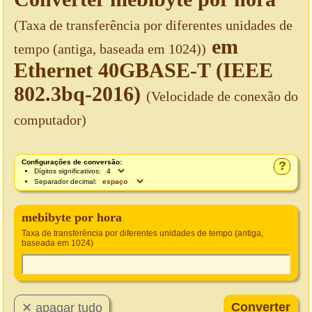
(Taxa de transferência por diferentes unidades de
em
tempo (antiga, baseada em 1024))
Ethernet 40GBASE-T (IEEE
802.3bq-2016)
(Velocidade de conexão do
computador)
Configurações de conversão:
?
Dígitos significativos:
Separador decimal:
mebibyte por hora
Taxa de transferência por diferentes unidades de tempo (antiga,
baseada em 1024)