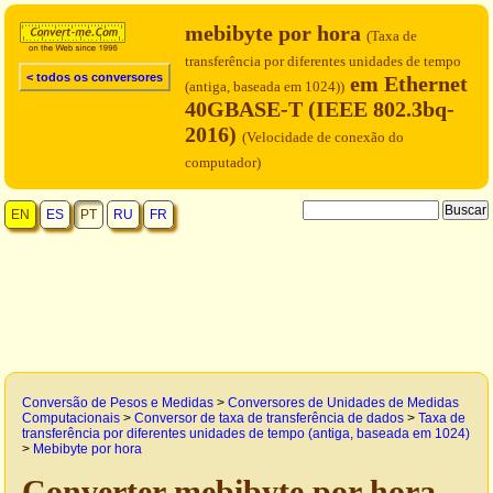
mebibyte por hora
(Taxa de
transferência por diferentes unidades de tempo
< todos os conversores
em Ethernet
(antiga, baseada em 1024))
40GBASE-T (IEEE 802.3bq-
2016)
(Velocidade de conexão do
computador)
EN
ES
PT
RU
FR
Conversão de Pesos e Medidas
>
Conversores de Unidades de Medidas
Computacionais
>
Conversor de taxa de transferência de dados
>
Taxa de
transferência por diferentes unidades de tempo (antiga, baseada em 1024)
>
Mebibyte por hora
Converter mebibyte por hora