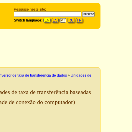
Pesquise neste site:
Switch language:
EN
ES
PT
RU
FR
versor de taxa de transferência de dados
>
Unidades de
ades de taxa de transferência baseadas
ade de conexão do computador)