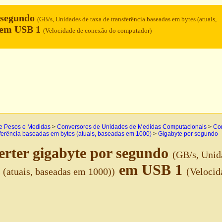
 segundo
(GB/s, Unidades de taxa de transferência baseadas em bytes (atuais,
em USB 1
(Velocidade de conexão do computador)
e Pesos e Medidas
>
Conversores de Unidades de Medidas Computacionais
>
Con
sferência baseadas em bytes (atuais, baseadas em 1000)
>
Gigabyte por segundo
rter gigabyte por segundo
(GB/s, Unid
em USB 1
 (atuais, baseadas em 1000))
(Velocid