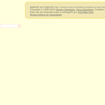
gigabyte por segundo
(GB/s, Unidades de taxa de transferência baseadas em bytes (atu
Copyright © 1996-2024
Sergey Gershtein
,
Anna Gershtein
. Proibido
Este site foi traduzido para o português por
Yuli Della Volpi
Nossa política de privacidade