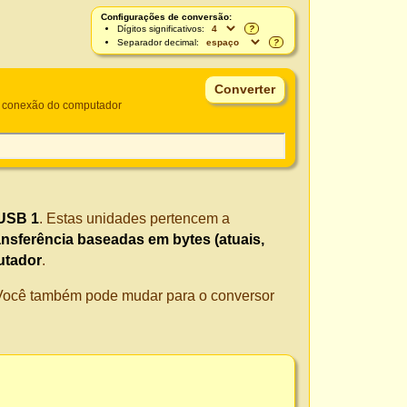
Configurações de conversão:
Dígitos significativos:
?
Separador decimal:
?
e conexão do computador
USB 1
. Estas unidades pertencem a
ansferência baseadas em bytes (atuais,
utador
.
. Você também pode mudar para o conversor