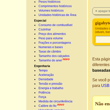
Pesos históricos
Comprimentos históricos
Volumes históricos
Unidades históricas de Área
Especial
gigabyt
Consumo de combustível
Unidades d
Cozinhar
(atuais, b
Preço dos alimentos
Peso para volume
Frações e porcentagens
Numerais e bases
Taxas de câmbio
Tamanho dos calçados
Esta pági
novo
Tamanho do anel
diferente
Engenharia
baseadas
Tempo
Aceleração
Densidade
Se você p
Tensão e pressão
para
USB 
Energia e trabalho
Potência
Força
Medida de circunferência
Não en
novo
Calibre do fio