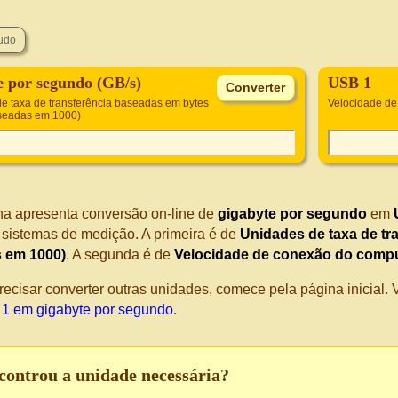
e por segundo (GB/s)
USB 1
e taxa de transferência baseadas em bytes
Velocidade d
aseadas em 1000)
na apresenta conversão on-line de
gigabyte por segundo
em
s sistemas de medição. A primeira é de
Unidades de taxa de tr
 em 1000)
. A segunda é de
Velocidade de conexão do comp
recisar converter outras unidades, comece pela página inicial
1 em gigabyte por segundo
.
controu a unidade necessária?