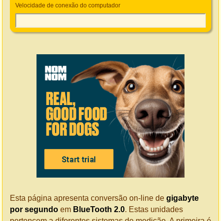
Velocidade de conexão do computador
Esta página apresenta conversão on-line de
gigabyte
por segundo
em
BlueTooth 2.0
. Estas unidades
pertencem a diferentes sistemas de medição. A primeira é