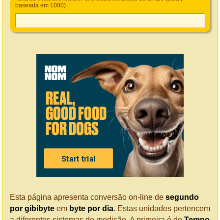
baseada em 1000)
Esta página apresenta conversão on-line de
segundo
por gibibyte
em
byte por dia
. Estas unidades pertencem
a diferentes sistemas de medição. A primeira é de
Tempo