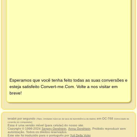
Esperamos que você tenha feito todas as suas conversões e
esteja satisfeito
Convert-me.Com
. Volte a nos visitar em
breve!
terabit por segundo
em OC-768
(Tbps, Unidades básicas de taxa de transferência de dados)
(Velocidade de
conexão do computador)
Essa é uma versão móvel (para celular) do nosso site.
Copyright © 1996-2024
Sergey Gershtein
,
Anna Gershtein
. Proibido reproduzir sem
autorização. Todos os direitos reservados.
Este site foi traduzido para o português por
Yuli Della Volpi