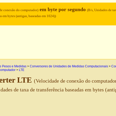
em byte por segundo
 de conexão do computador)
(B/s, Unidades de ta
as em bytes (antigas, baseadas em 1024))
e Pesos e Medidas
>
Conversores de Unidades de Medidas Computacionais
>
Con
computador
>
LTE
erter LTE
(Velocidade de conexão do computado
idades de taxa de transferência baseadas em bytes (ant