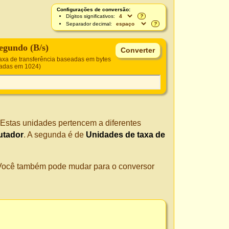
Configurações de conversão:
Dígitos significativos:
?
Separador decimal:
?
segundo (B/s)
axa de transferência baseadas em bytes
eadas em 1024)
 Estas unidades pertencem a diferentes
utador
. A segunda é de
Unidades de taxa de
. Você também pode mudar para o conversor