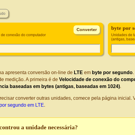
byte por 
 de conexão do computador
Unidades de t
(antigas, bas
na apresenta conversão on-line de
LTE
em
byte por segundo
.
de medição. A primeira é de
Velocidade de conexão do comp
ncia baseadas em bytes (antigas, baseadas em 1024)
.
recisar converter outras unidades, comece pela página inicial
 por segundo em LTE
.
controu a unidade necessária?