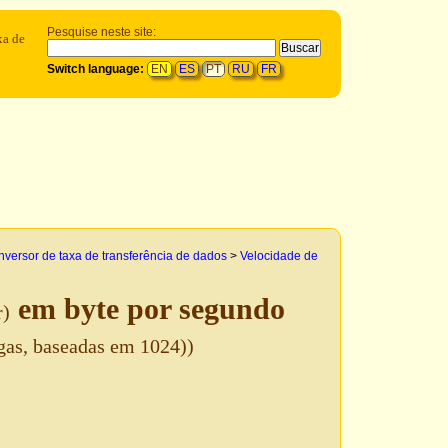
Pesquise neste site:
xa de
Switch language:
EN
ES
PT
RU
FR
versor de taxa de transferência de dados
>
Velocidade de
em byte por segundo
r)
igas, baseadas em 1024))