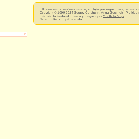
LTE
em byte por segundo
(Velocidade de conexão do computador)
(B/s, Unidades de 
Copyright © 1996-2024
Sergey Gershtein
,
Anna Gershtein
. Proibido
Este site foi traduzido para o português por
Yuli Della Volpi
Nossa política de privacidade