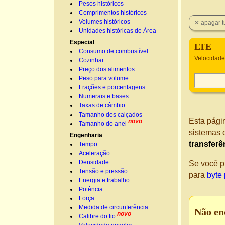
Pesos históricos
Comprimentos históricos
Volumes históricos
Unidades históricas de Área
Especial
LTE
Consumo de combustível
Velocidade
Cozinhar
Preço dos alimentos
Peso para volume
Frações e porcentagens
Numerais e bases
Taxas de câmbio
Tamanho dos calçados
Esta pági
novo
Tamanho do anel
sistemas 
Engenharia
transferê
Tempo
Aceleração
Densidade
Se você p
Tensão e pressão
para
byte
Energia e trabalho
Potência
Força
Medida de circunferência
Não en
novo
Calibre do fio