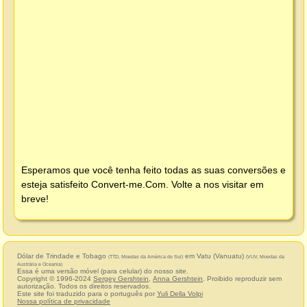
Esperamos que você tenha feito todas as suas conversões e
esteja satisfeito
Convert-me.Com
. Volte a nos visitar em
breve!
Dólar de Trindade e Tobago
em Vatu (Vanuatu)
(TTD, Moedas da América do Sul)
(VUV, Moedas da
Austrália e Oceania)
Essa é uma versão móvel (para celular) do nosso site.
Copyright © 1996-2024
Sergey Gershtein
,
Anna Gershtein
. Proibido reproduzir sem
autorização. Todos os direitos reservados.
Este site foi traduzido para o português por
Yuli Della Volpi
Nossa política de privacidade