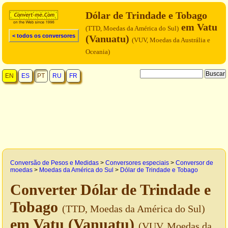
Dólar de Trindade e Tobago
em Vatu
(TTD, Moedas da América do Sul)
< todos os conversores
(Vanuatu)
(VUV, Moedas da Austrália e
Oceania)
EN
ES
PT
RU
FR
Conversão de Pesos e Medidas
>
Conversores especiais
>
Conversor de
moedas
>
Moedas da América do Sul
>
Dólar de Trindade e Tobago
Converter Dólar de Trindade e
Tobago
(TTD, Moedas da América do Sul)
em Vatu (Vanuatu)
(VUV, Moedas da