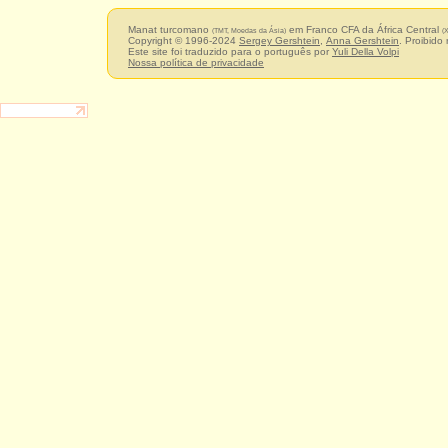
Manat turcomano
em Franco CFA da África Central
(TMT, Moedas da Ásia)
(
Copyright © 1996-2024
Sergey Gershtein
,
Anna Gershtein
. Proibido
Este site foi traduzido para o português por
Yuli Della Volpi
Nossa política de privacidade