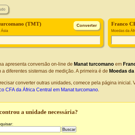
turcomano (TMT)
Franco CF
 Ásia
Moedas da Áfr
na apresenta conversão on-line de
Manat turcomano
em
Franc
 a diferentes sistemas de medição. A primeira é de
Moedas da
recisar converter outras unidades, comece pela página inicial
co CFA da África Central em Manat turcomano
.
controu a unidade necessária?
quisar: