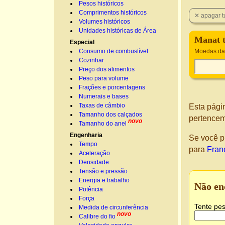
Pesos históricos
Comprimentos históricos
Volumes históricos
Unidades históricas de Área
Manat 
Especial
Consumo de combustível
Moedas da
Cozinhar
Preço dos alimentos
Peso para volume
Frações e porcentagens
Numerais e bases
Taxas de câmbio
Esta pági
Tamanho dos calçados
pertencem
novo
Tamanho do anel
Engenharia
Se você p
Tempo
para
Fran
Aceleração
Densidade
Tensão e pressão
Energia e trabalho
Não en
Potência
Força
Tente pes
Medida de circunferência
novo
Calibre do fio