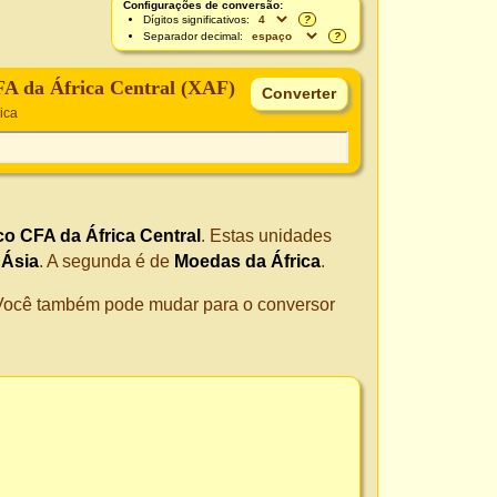
Configurações de conversão:
Dígitos significativos:
?
Separador decimal:
?
A da África Central (XAF)
ica
o CFA da África Central
. Estas unidades
 Ásia
. A segunda é de
Moedas da África
.
. Você também pode mudar para o conversor