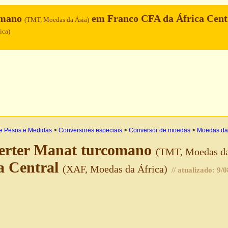
omano
em Franco CFA da África Cent
(TMT, Moedas da Ásia)
ica)
e Pesos e Medidas
>
Conversores especiais
>
Conversor de moedas
>
Moedas da
erter Manat turcomano
(TMT, Moedas da
a Central
(XAF, Moedas da África)
// atualizado:
9/0