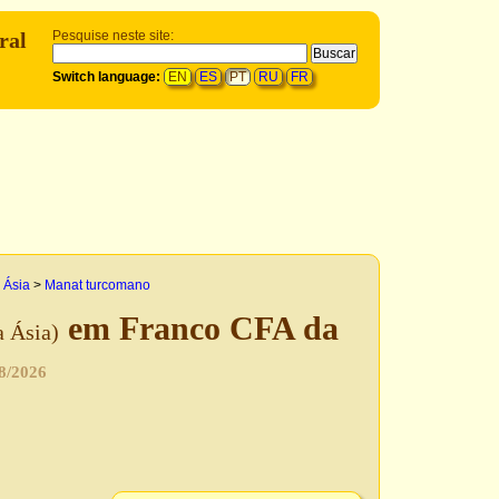
ral
Pesquise neste site:
Switch language:
EN
ES
PT
RU
FR
 Ásia
>
Manat turcomano
em Franco CFA da
 Ásia)
8/2026