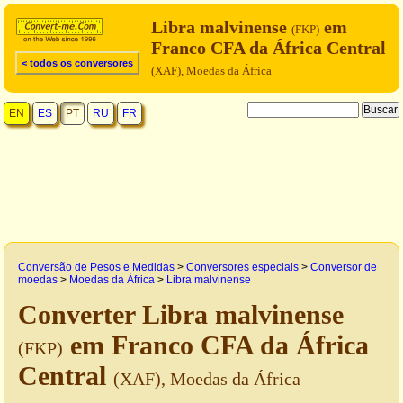
Libra malvinense
em
(FKP)
Franco CFA da África Central
< todos os conversores
(XAF), Moedas da África
EN
ES
PT
RU
FR
Conversão de Pesos e Medidas
>
Conversores especiais
>
Conversor de
moedas
>
Moedas da África
>
Libra malvinense
Converter Libra malvinense
em Franco CFA da África
(FKP)
Central
(XAF), Moedas da África