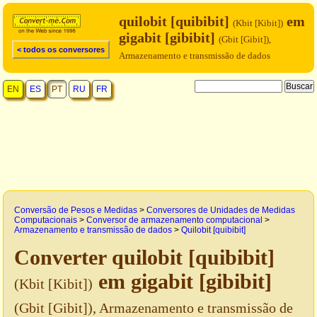
quilobit [quibibit]
em
(Kbit [Kibit])
gigabit [gibibit]
(Gbit [Gibit]),
< todos os conversores
Armazenamento e transmissão de dados
EN
ES
PT
RU
FR
Conversão de Pesos e Medidas
>
Conversores de Unidades de Medidas
Computacionais
>
Conversor de armazenamento computacional
>
Armazenamento e transmissão de dados
>
Quilobit [quibibit]
Converter quilobit [quibibit]
em gigabit [gibibit]
(Kbit [Kibit])
(Gbit [Gibit]), Armazenamento e transmissão de