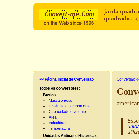
jarda quadr
quadrado
(m²,
<< Página Inicial de Conversão
Conversão d
Todos os conversores:
Conv
Básico
Massa e peso
america
Distância e comprimento
Capacidade e volume
Área
Esse
Velocidade
unida
Temperatura
utili
Unidades Antigas e Históricas