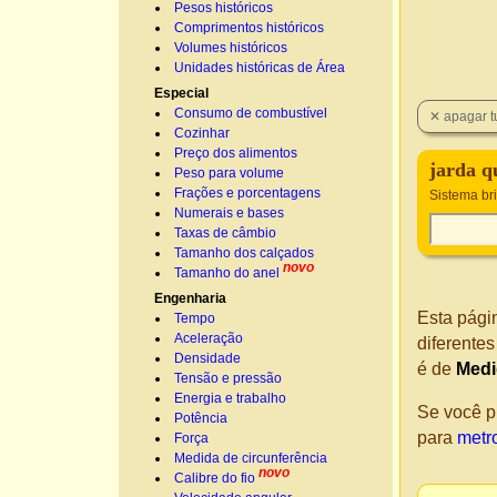
Pesos históricos
Comprimentos históricos
Volumes históricos
Unidades históricas de Área
Especial
Consumo de combustível
Cozinhar
Preço dos alimentos
jarda q
Peso para volume
Frações e porcentagens
Sistema bri
Numerais e bases
Taxas de câmbio
Tamanho dos calçados
novo
Tamanho do anel
Engenharia
Esta pági
Tempo
Aceleração
diferente
Densidade
é de
Medi
Tensão e pressão
Energia e trabalho
Se você p
Potência
para
metr
Força
Medida de circunferência
novo
Calibre do fio