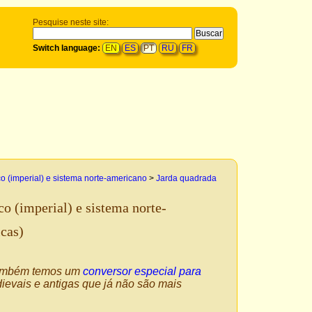
Pesquise neste site:
Switch language:
EN
ES
PT
RU
FR
co (imperial) e sistema norte-americano
>
Jarda quadrada
co (imperial) e sistema norte-
cas)
Também temos um
conversor especial para
evais e antigas que já não são mais