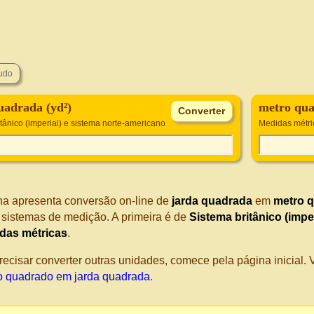
uadrada (yd²)
metro qua
tânico (imperial) e sistema norte-americano
Medidas métri
na apresenta conversão on-line de
jarda quadrada
em
metro 
s sistemas de medição. A primeira é de
Sistema britânico (impe
das métricas
.
recisar converter outras unidades, comece pela página inicial
o quadrado em jarda quadrada
.