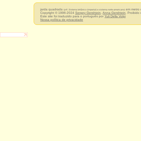
jarda quadrada
em metro
(yd², Sistema britânico (imperial) e sistema norte-americano)
Copyright © 1996-2024
Sergey Gershtein
,
Anna Gershtein
. Proibido
Este site foi traduzido para o português por
Yuli Della Volpi
Nossa política de privacidade