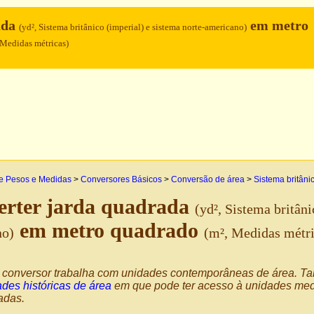
ada
em metro
(yd², Sistema britânico (imperial) e sistema norte-americano)
 Medidas métricas)
e Pesos e Medidas
>
Conversores Básicos
>
Conversão de área
>
Sistema britâni
erter jarda quadrada
(yd², Sistema britâni
em metro quadrado
no)
(m², Medidas métri
 conversor trabalha com unidades contemporâneas de área. 
des históricas de área
em que pode ter acesso à unidades medi
zadas.