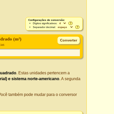
Configurações de conversão:
Dígitos significativos:
?
Separador decimal:
?
drado (m²)
cas
quadrado
. Estas unidades pertencem a
rial) e sistema norte-americano
. A segunda
. Você também pode mudar para o conversor