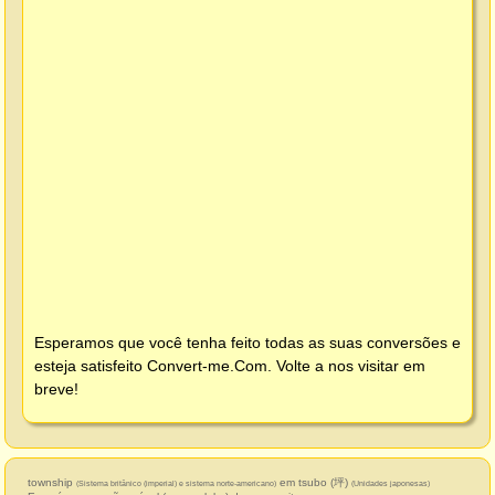
Esperamos que você tenha feito todas as suas conversões e
esteja satisfeito
Convert-me.Com
. Volte a nos visitar em
breve!
township
em tsubo (坪)
(Sistema britânico (imperial) e sistema norte-americano)
(Unidades japonesas)