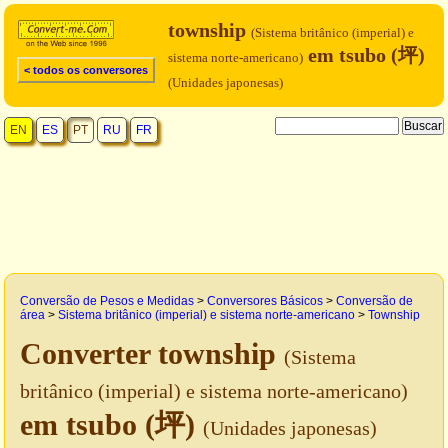
township
(Sistema britânico (imperial) e
em tsubo (坪)
sistema norte-americano)
< todos os conversores
(Unidades japonesas)
EN
ES
PT
RU
FR
Conversão de Pesos e Medidas
>
Conversores Básicos
>
Conversão de
área
>
Sistema britânico (imperial) e sistema norte-americano
>
Township
Converter township
(Sistema
britânico (imperial) e sistema norte-americano)
em tsubo (坪)
(Unidades japonesas)