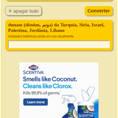
dunam (dönüm, دونم) da Turquia, Síria, Israel,
Palestina, Jordânia, Líbano
Unidades históricas ainda em uso atualmente