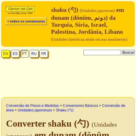
shaku (勺)
em
(Unidades japonesas)
dunam (dönüm, دونم) da
< todos os conversores
Turquia, Síria, Israel,
Palestina, Jordânia, Líbano
(Unidades históricas ainda em uso atualmente)
EN
ES
PT
RU
FR
Conversão de Pesos e Medidas
>
Conversores Básicos
>
Conversão de
área
>
Unidades japonesas
>
Shaku (勺)
Converter shaku (勺)
(Unidades
em dunam (dönüm,