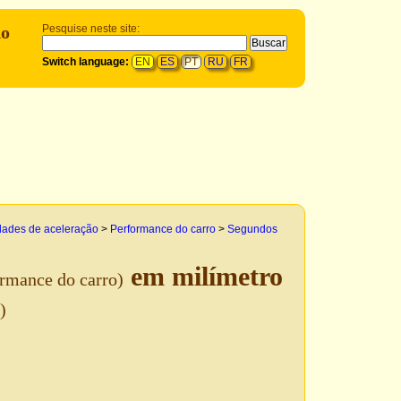
do
Pesquise neste site:
Switch language:
EN
ES
PT
RU
FR
dades de aceleração
>
Performance do carro
>
Segundos
em milímetro
rmance do carro)
)