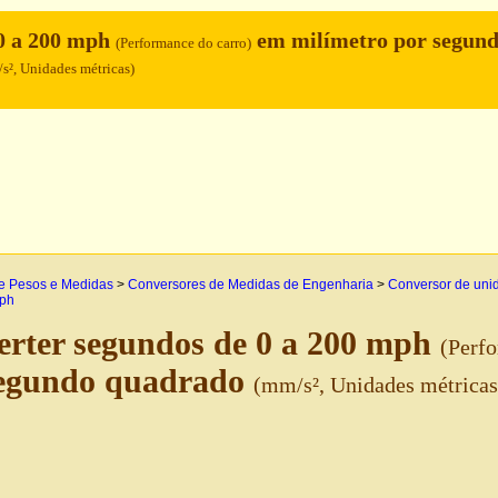
 0 a 200 mph
em milímetro por segun
(Performance do carro)
s², Unidades métricas)
e Pesos e Medidas
>
Conversores de Medidas de Engenharia
>
Conversor de uni
mph
rter segundos de 0 a 200 mph
(Perfo
segundo quadrado
(mm/s², Unidades métricas