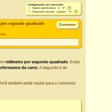
Configurações de conversão:
Dígitos significativos:
?
Separador decimal:
?
 por segundo quadrado
icas
em
milímetro por segundo quadrado
. Estas
erformance do carro
. A segunda é de
. Você também pode mudar para o conversor