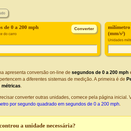
s de 0 a 200 mph
milímetro
(mm/s²)
e do carro
Unidades métr
na apresenta conversão on-line de
segundos de 0 a 200 mph
pertencem a diferentes sistemas de medição. A primeira é de
P
 métricas
.
recisar converter outras unidades, comece pela página inicial
metro por segundo quadrado em segundos de 0 a 200 mph
.
controu a unidade necessária?