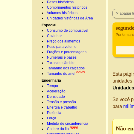
Pesos históricos
Comprimentos históricos
Volumes históricos
Unidades históricas de Área
Especial
segundo
Consumo de combustível
Performanc
Cozinhar
Preço dos alimentos
Peso para volume
Frações e porcentagens
Numerais e bases
Taxas de câmbio
Tamanho dos calçados
novo
Tamanho do anel
Esta pági
Engenharia
unidades 
Tempo
Unidades
Aceleração
Densidade
Se você p
Tensão e pressão
para
milí
Energia e trabalho
Potência
Força
Medida de circunferência
Não en
novo
Calibre do fio