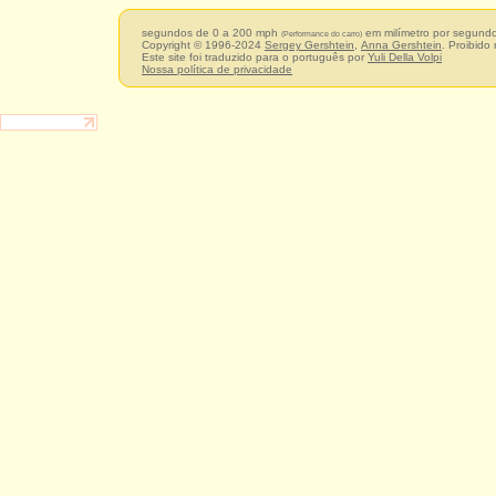
segundos de 0 a 200 mph
em milímetro por segun
(Performance do carro)
Copyright © 1996-2024
Sergey Gershtein
,
Anna Gershtein
. Proibido
Este site foi traduzido para o português por
Yuli Della Volpi
Nossa política de privacidade