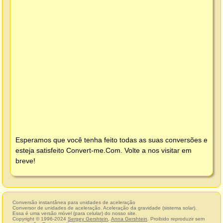
Esperamos que você tenha feito todas as suas conversões e
esteja satisfeito
Convert-me.Com
. Volte a nos visitar em
breve!
Conversão instantânea para unidades de aceleração
Conversor de unidades de aceleração. Aceleração da gravidade (sistema solar).
Essa é uma versão móvel (para celular) do nosso site.
Copyright © 1996-2024
Sergey Gershtein
,
Anna Gershtein
. Proibido reproduzir sem