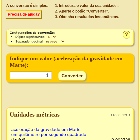
A conversão é simples:
Introduza o valor da sua unidade .
Aperte o botão "Converter".
Precisa de ajuda?
Obtenha resultados instantâneos.
Configurações de conversão:
?
Dígitos significativos:
Separador decimal:
Indique um valor (
aceleração da gravidade em
Marte
):
Unidades métricas
recolher
»
»
aceleração da gravidade em Marte
em quilômetro por segundo quadrado
(km/s²)