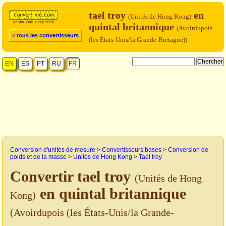
tael troy
en
(Unités de Hong Kong)
quintal britannique
(Avoirdupois
< tous les convertisseurs
(les États-Unis/la Grande-Bretagne))
EN
ES
PT
RU
FR
Conversion d'unités de mesure
>
Convertisseurs bases
>
Conversion de
poids et de la masse
>
Unités de Hong Kong
>
Tael troy
Convertir tael troy
(Unités de Hong
en quintal britannique
Kong)
(Avoirdupois (les États-Unis/la Grande-