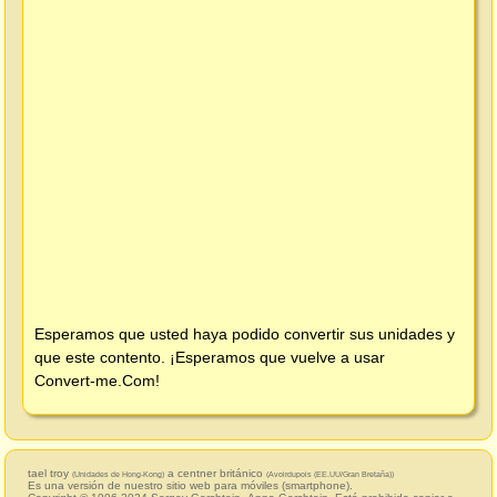
Esperamos que usted haya podido convertir sus unidades y
que este contento. ¡Esperamos que vuelve a usar
Convert-me.Com
!
tael troy
a centner británico
(Unidades de Hong-Kong)
(Avoirdupois (EE.UU/Gran Bretaña))
Es una versión de nuestro sitio web para móviles (smartphone).