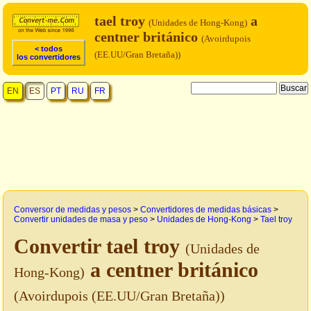
tael troy
a
(Unidades de Hong-Kong)
centner británico
(Avoirdupois
< todos
(EE.UU/Gran Bretaña))
los convertidores
EN
ES
PT
RU
FR
Conversor de medidas y pesos
>
Convertidores de medidas básicas
>
Convertir unidades de masa y peso
>
Unidades de Hong-Kong
>
Tael troy
Convertir tael troy
(Unidades de
a centner británico
Hong-Kong)
(Avoirdupois (EE.UU/Gran Bretaña))