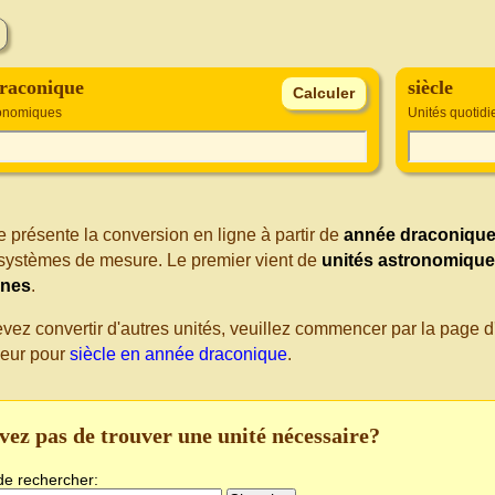
raconique
siècle
ronomiques
Unités quotid
 présente la conversion en ligne à partir de
année draconiqu
s systèmes de mesure. Le premier vient de
unités astronomiqu
nnes
.
evez convertir d'autres unités, veuillez commencer par la page
seur pour
siècle en année draconique
.
vez pas de trouver une unité nécessaire?
de rechercher: