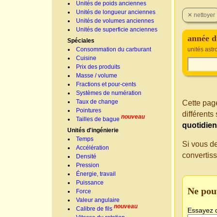
Unités de poids anciennes
Unités de longueur anciennes
Unités de volumes anciennes
Unités de superficie anciennes
année d
Spéciales
Consommation du carburant
unités ast
Cuisine
Prix des produits
Masse / volume
Fractions et pour-cents
Systèmes de numération
Taux de change
Cette page
Pointures
différent
nouveau
Tailles de bague
quotidie
Unités d'ingénierie
Temps
Si vous d
Accélération
convertis
Densité
Pression
Énergie, travail
Puissance
Ne pou
Force
Valeur angulaire
nouveau
Calibre de fils
Essayez 