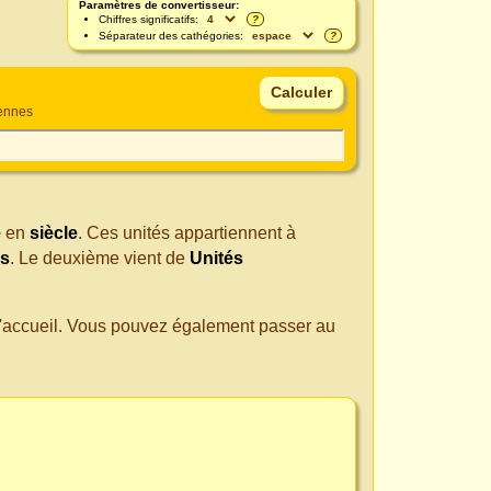
Paramètres de convertisseur:
Chiffres significatifs:
?
Séparateur des cathégories:
?
iennes
e
en
siècle
. Ces unités appartiennent à
es
. Le deuxième vient de
Unités
 d'accueil. Vous pouvez également passer au