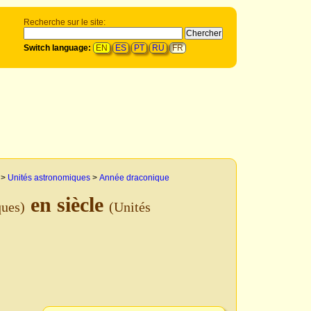
Recherche sur le site:
Switch language:
EN
ES
PT
RU
FR
>
Unités astronomiques
>
Année draconique
en siècle
ques)
(Unités