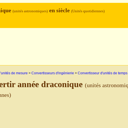
nique
en siècle
(unités astronomiques)
(Unités quotidiennes)
'unités de mesure
>
Convertisseurs d'ingénierie
>
Convertisseur d'unités de temps
rtir année draconique
(unités astronomi
nnes)