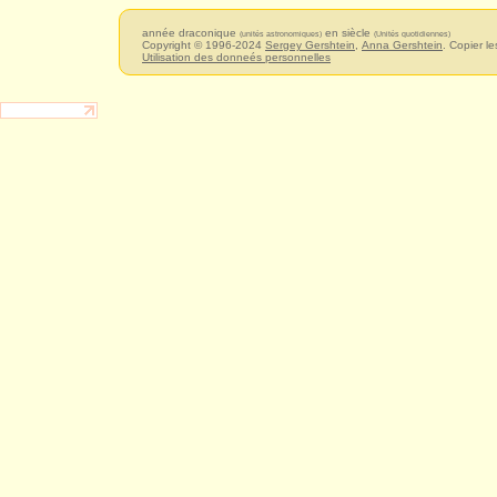
année draconique
en siècle
(unités astronomiques)
(Unités quotidiennes)
Copyright © 1996-2024
Sergey Gershtein
,
Anna Gershtein
. Copier le
Utilisation des donneés personnelles