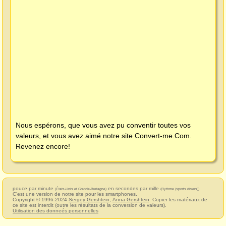
Nous espérons, que vous avez pu conventir toutes vos
valeurs, et vous avez aimé notre site
Convert-me.Com
.
Revenez encore!
pouce par minute
en secondes par mille
(États-Unis et Grande-Bretagne)
(Rythme (sports divers))
C'est une version de notre site pour les smartphones.
Copyright © 1996-2024
Sergey Gershtein
,
Anna Gershtein
. Copier les matériaux de
ce site est interdit (outre les résultats de la conversion de valeurs).
Utilisation des donneés personnelles