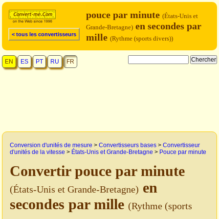
pouce par minute
(États-Unis et
en secondes par
Grande-Bretagne)
< tous les convertisseurs
mille
(Rythme (sports divers))
EN
ES
PT
RU
FR
Conversion d'unités de mesure
>
Convertisseurs bases
>
Convertisseur
d'unités de la vitesse
>
États-Unis et Grande-Bretagne
>
Pouce par minute
Convertir pouce par minute
en
(États-Unis et Grande-Bretagne)
secondes par mille
(Rythme (sports