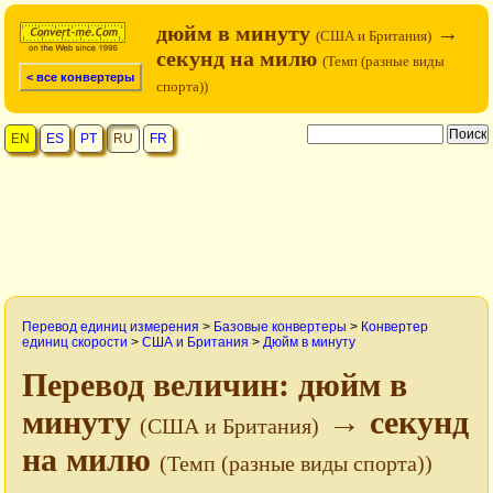
дюйм в минуту
→
(США и Британия)
секунд на милю
(Темп (разные виды
< все конвертеры
спорта))
EN
ES
PT
RU
FR
Перевод единиц измерения
>
Базовые конвертеры
>
Конвертер
единиц скорости
>
США и Британия
>
Дюйм в минуту
Перевод величин: дюйм в
минуту
→ секунд
(США и Британия)
на милю
(Темп (разные виды спорта))