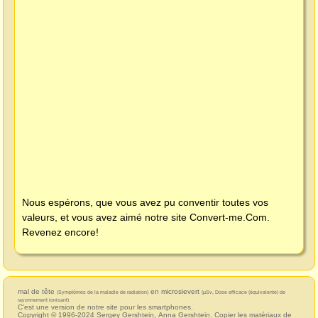
Nous espérons, que vous avez pu conventir toutes vos
valeurs, et vous avez aimé notre site
Convert-me.Com
.
Revenez encore!
mal de tête
en microsievert
(Symptômes de la maladie de radiation)
(µSv, Dose efficace (équivalente) de
rayonnement ionisant)
C'est une version de notre site pour les smartphones.
Copyright © 1996-2024
Sergey Gershtein
,
Anna Gershtein
. Copier les matériaux de