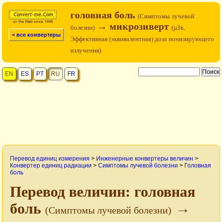
головная боль
(Симптомы лучевой
→ микрозиверт
болезни)
(µЗв,
< все конвертеры
Эффективная (эквивалентная) доза ионизирующего
излучения)
EN
ES
PT
RU
FR
Перевод единиц измерения
>
Инженерные конвертеры величин
>
Конвертер единиц радиации
>
Симптомы лучевой болезни
>
Головная
боль
Перевод величин: головная
боль
→
(Симптомы лучевой болезни)