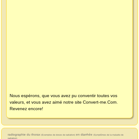
Nous espérons, que vous avez pu conventir toutes vos
valeurs, et vous avez aimé notre site
Convert-me.Com
.
Revenez encore!
radiographie du thorax
en diarrhée
(Exemples de doses de radiation)
(Symptômes de la maladie de
radiation)