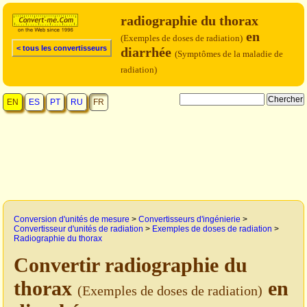
radiographie du thorax
en
(Exemples de doses de radiation)
< tous les convertisseurs
diarrhée
(Symptômes de la maladie de
radiation)
EN
ES
PT
RU
FR
Conversion d'unités de mesure
>
Convertisseurs d'ingénierie
>
Convertisseur d'unités de radiation
>
Exemples de doses de radiation
>
Radiographie du thorax
Convertir radiographie du
thorax
en
(Exemples de doses de radiation)