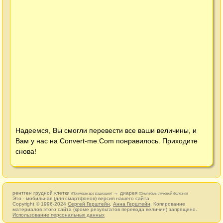
Надеемся, Вы смогли перевести все ваши величины, и
Вам у нас на
Convert-me.Com
понравилось. Приходите
снова!
рентген грудной клетки
→ диарея
(Примеры доз радиации)
(Симптомы лучевой болезни)
Это - мобильная (для смартфонов) версия нашего сайта.
Copyright © 1996-2024
Сергей Герштейн
,
Анна Герштейн
. Копирование
материалов этого сайта (кроме результатов перевода величин) запрещено.
Использование персональных данных