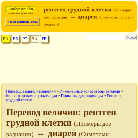
рентген грудной клетки
(Примеры
→ диарея
доз радиации)
(Симптомы лучевой
< все конвертеры
болезни)
EN
ES
PT
RU
FR
Перевод единиц измерения
>
Инженерные конвертеры величин
>
Конвертер единиц радиации
>
Примеры доз радиации
>
Рентген
грудной клетки
Перевод величин: рентген
грудной клетки
(Примеры доз
→ диарея
радиации)
(Симптомы