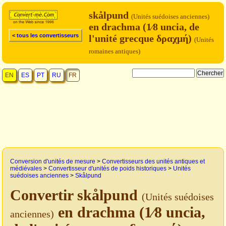
skålpund
(Unités suédoises anciennes)
en drachma (1⁄8 uncia, de
< tous les convertisseurs
l'unité grecque δραχμή)
(Unités
romaines antiques)
EN
ES
PT
RU
FR
Conversion d'unités de mesure
>
Convertisseurs des unités antiques et
médiévales
>
Convertisseur d'unités de poids historiques
>
Unités
suédoises anciennes
>
Skålpund
Convertir skålpund
(Unités suédoises
en drachma (1⁄8 uncia,
anciennes)