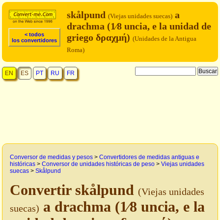
skålpund
a
(Viejas unidades suecas)
drachma (1⁄8 uncia, e la unidad de
< todos
griego δραχμή)
(Unidades de la Antigua
los convertidores
Roma)
EN
ES
PT
RU
FR
Conversor de medidas y pesos
>
Convertidores de medidas antiguas e
históricas
>
Conversor de unidades históricas de peso
>
Viejas unidades
suecas
>
Skålpund
Convertir skålpund
(Viejas unidades
a drachma (1⁄8 uncia, e la
suecas)