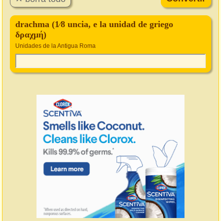
drachma (1⁄8 uncia, e la unidad de griego
δραχμή)
Unidades de la Antigua Roma