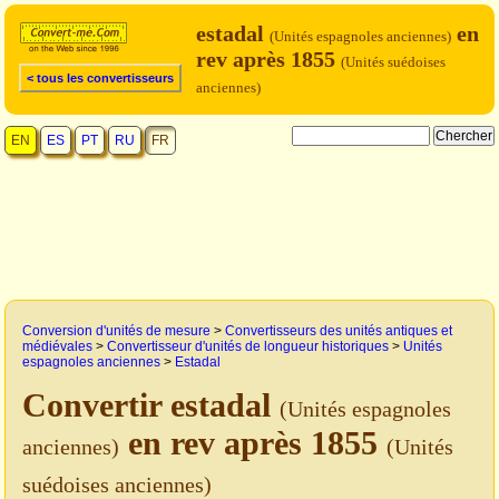
estadal
en
(Unités espagnoles anciennes)
rev après 1855
(Unités suédoises
< tous les convertisseurs
anciennes)
EN
ES
PT
RU
FR
Conversion d'unités de mesure
>
Convertisseurs des unités antiques et
médiévales
>
Convertisseur d'unités de longueur historiques
>
Unités
espagnoles anciennes
>
Estadal
Convertir estadal
(Unités espagnoles
en rev après 1855
anciennes)
(Unités
suédoises anciennes)