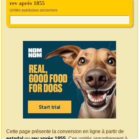
rev après 1855
Unités suédoises anciennes
Cette page présente la conversion en ligne à partir de
estadal
en
rev après 1855
. Ces unités appartiennent à