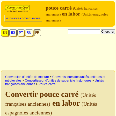
pouce carré
(Unités françaises
en labor
anciennes)
(Unités espagnoles
< tous les convertisseurs
anciennes)
EN
ES
PT
RU
FR
Conversion d'unités de mesure
>
Convertisseurs des unités antiques et
médiévales
>
Convertisseur d'unités de superficie historiques
>
Unités
françaises anciennes
>
Pouce carré
Convertir pouce carré
(Unités
en labor
françaises anciennes)
(Unités
espagnoles anciennes)