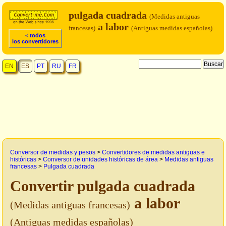
pulgada cuadrada
(Medidas antiguas
a labor
francesas)
(Antiguas medidas españolas)
< todos
los convertidores
EN
ES
PT
RU
FR
Conversor de medidas y pesos
>
Convertidores de medidas antiguas e
históricas
>
Conversor de unidades históricas de área
>
Medidas antiguas
francesas
>
Pulgada cuadrada
Convertir pulgada cuadrada
a labor
(Medidas antiguas francesas)
(Antiguas medidas españolas)