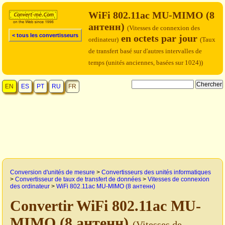
WiFi 802.11ac MU-MIMO (8
антенн)
(Vitesses de connexion des
< tous les convertisseurs
en octets par jour
ordinateur)
(Taux
de transfert basé sur d'autres intervalles de
temps (unités anciennes, basées sur 1024))
EN
ES
PT
RU
FR
Conversion d'unités de mesure
>
Convertisseurs des unités informatiques
>
Convertisseur de taux de transfert de données
>
Vitesses de connexion
des ordinateur
>
WiFi 802.11ac MU-MIMO (8 антенн)
Convertir WiFi 802.11ac MU-
MIMO (8 антенн)
(Vitesses de