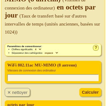
en octets par
connexion des ordinateur)
jour
(Taux de transfert basé sur d'autres
intervalles de temps (unités anciennes, basées sur
1024))
Paramètres de convertisseur:
?
Chiffres significatifs:
Séparateur des cathégories:
WiFi 802.11ac MU-MIMO (8 антенн)
Vitesses de connexion des ordinateur
octets par jour