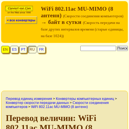
WiFi 802.11ac MU-MIMO (8
антенн)
(Cкорости соединения компьютеров)
< все конвертеры
→ байт в сутки
(Скорость передачи на
базе других интервалов времени (старые единицы,
на базе 1024))
EN
ES
PT
RU
FR
Перевод единиц измерения
>
Конвертеры компьютерных единиц
>
Конвертер скорости передачи данных
>
Cкорости соединения
компьютеров
>
WiFi 802.11ac MU-MIMO (8 антенн)
Перевод величин: WiFi
802.11ac MU-MIMO (8