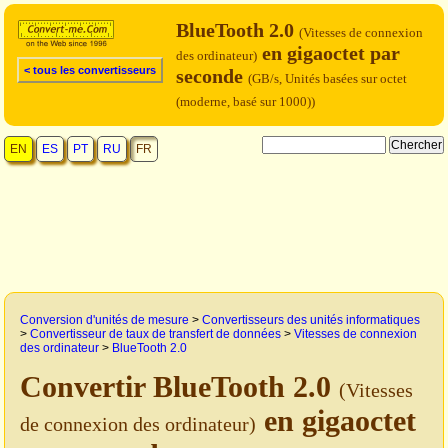
BlueTooth 2.0
(Vitesses de connexion
en gigaoctet par
des ordinateur)
< tous les convertisseurs
seconde
(GB/s, Unités basées sur octet
(moderne, basé sur 1000))
EN
ES
PT
RU
FR
Conversion d'unités de mesure
>
Convertisseurs des unités informatiques
>
Convertisseur de taux de transfert de données
>
Vitesses de connexion
des ordinateur
>
BlueTooth 2.0
Convertir BlueTooth 2.0
(Vitesses
en gigaoctet
de connexion des ordinateur)