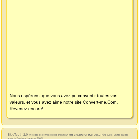
Nous espérons, que vous avez pu conventir toutes vos
valeurs, et vous avez aimé notre site
Convert-me.Com
.
Revenez encore!
BlueTooth 2.0
en gigaoctet par seconde
(Vitesses de connexion des ordinateur)
(GB/s, Unités basées
sur octet (moderne, basé sur 1000))