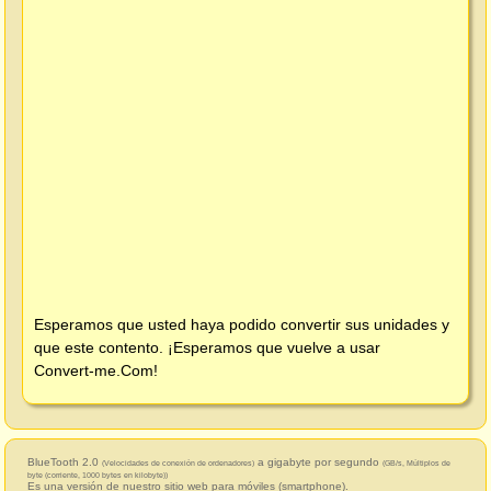
Esperamos que usted haya podido convertir sus unidades y
que este contento. ¡Esperamos que vuelve a usar
Convert-me.Com
!
BlueTooth 2.0
a gigabyte por segundo
(Velocidades de conexión de ordenadores)
(GB/s, Múltiplos de
byte (corriente, 1000 bytes en kilobyte))
Es una versión de nuestro sitio web para móviles (smartphone).