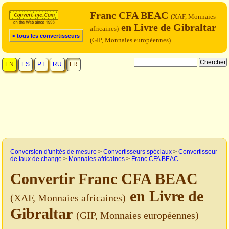
Franc CFA BEAC
(XAF, Monnaies
en Livre de Gibraltar
africaines)
< tous les convertisseurs
(GIP, Monnaies européennes)
EN
ES
PT
RU
FR
Conversion d'unités de mesure
>
Convertisseurs spéciaux
>
Convertisseur
de taux de change
>
Monnaies africaines
>
Franc CFA BEAC
Convertir Franc CFA BEAC
en Livre de
(XAF, Monnaies africaines)
Gibraltar
(GIP, Monnaies européennes)