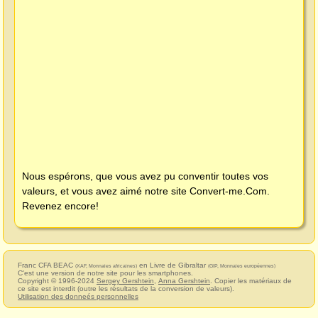
Nous espérons, que vous avez pu conventir toutes vos
valeurs, et vous avez aimé notre site
Convert-me.Com
.
Revenez encore!
Franc CFA BEAC
en Livre de Gibraltar
(XAF, Monnaies africaines)
(GIP, Monnaies européennes)
C'est une version de notre site pour les smartphones.
Copyright © 1996-2024
Sergey Gershtein
,
Anna Gershtein
. Copier les matériaux de
ce site est interdit (outre les résultats de la conversion de valeurs).
Utilisation des donneés personnelles