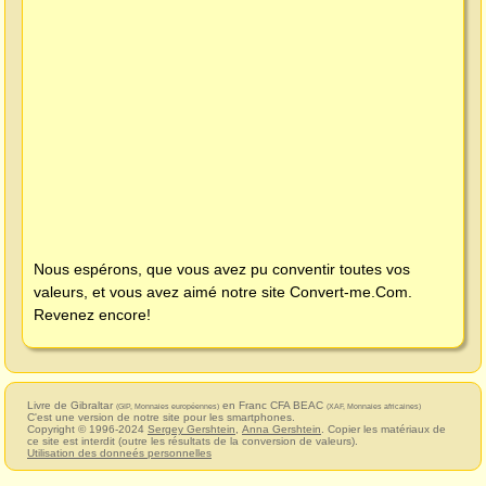
Nous espérons, que vous avez pu conventir toutes vos
valeurs, et vous avez aimé notre site
Convert-me.Com
.
Revenez encore!
Livre de Gibraltar
en Franc CFA BEAC
(GIP, Monnaies européennes)
(XAF, Monnaies africaines)
C'est une version de notre site pour les smartphones.
Copyright © 1996-2024
Sergey Gershtein
,
Anna Gershtein
. Copier les matériaux de
ce site est interdit (outre les résultats de la conversion de valeurs).
Utilisation des donneés personnelles