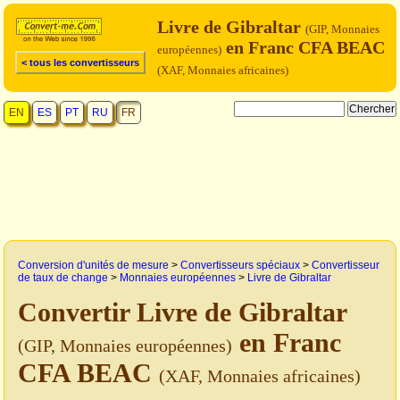
Livre de Gibraltar
(GIP, Monnaies
en Franc CFA BEAC
européennes)
< tous les convertisseurs
(XAF, Monnaies africaines)
EN
ES
PT
RU
FR
Conversion d'unités de mesure
>
Convertisseurs spéciaux
>
Convertisseur
de taux de change
>
Monnaies européennes
>
Livre de Gibraltar
Convertir Livre de Gibraltar
en Franc
(GIP, Monnaies européennes)
CFA BEAC
(XAF, Monnaies africaines)