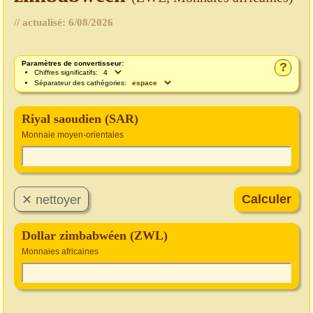
// actualisé:
6/08/2026
Paramètres de convertisseur:
?
Chiffres significatifs:
Séparateur des cathégories:
Riyal saoudien (SAR)
Monnaie moyen-orientales
Dollar zimbabwéen (ZWL)
Monnaies africaines