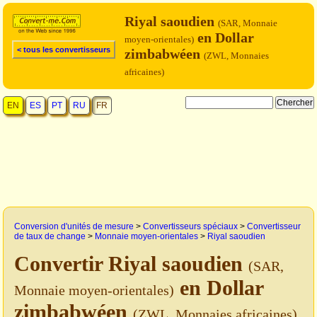
Riyal saoudien
(SAR, Monnaie
en Dollar
moyen-orientales)
< tous les convertisseurs
zimbabwéen
(ZWL, Monnaies
africaines)
EN
ES
PT
RU
FR
Conversion d'unités de mesure
>
Convertisseurs spéciaux
>
Convertisseur
de taux de change
>
Monnaie moyen-orientales
>
Riyal saoudien
Convertir Riyal saoudien
(SAR,
en Dollar
Monnaie moyen-orientales)
zimbabwéen
(ZWL, Monnaies africaines)