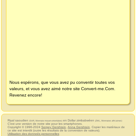
Nous espérons, que vous avez pu conventir toutes vos
valeurs, et vous avez aimé notre site
Convert-me.Com
.
Revenez encore!
Riyal saoudien
en Dollar zimbabwéen
(SAR, Monnaie moyen-orientales)
(ZWL, Monnaies africaines)
C'est une version de notre site pour les smartphones.
Copyright © 1996-2024
Sergey Gershtein
,
Anna Gershtein
. Copier les matériaux de
ce site est interdit (outre les résultats de la conversion de valeurs).
Utilisation des donneés personnelles