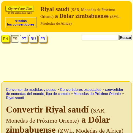
Riyal saudí
(SAR, Monedas de Próximo
a Dólar zimbabuense
Oriente)
(ZWL,
< todos
Modedas de Africa)
los convertidores
EN
ES
PT
RU
FR
Conversor de medidas y pesos
>
Convertidores especiales
>
convertidor
de monedas del mundo, tipo de cambio
>
Monedas de Próximo Oriente
>
Riyal saudí
Convertir Riyal saudí
(SAR,
a Dólar
Monedas de Próximo Oriente)
zimbabuense
(ZWL, Modedas de Africa)