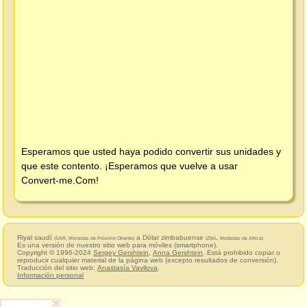
Esperamos que usted haya podido convertir sus unidades y
que este contento. ¡Esperamos que vuelve a usar
Convert-me.Com
!
Riyal saudí
a Dólar zimbabuense
(SAR, Monedas de Próximo Oriente)
(ZWL, Modedas de Africa)
Es una versión de nuestro sitio web para móviles (smartphone).
Copyright © 1996-2024
Sergey Gershtein
,
Anna Gershtein
. Está prohibido copiar o
reproducir cualquier material de la página web (excepto resultados de conversión).
Traducción del sitio web:
Anastasía Vavilova
.
Información personal