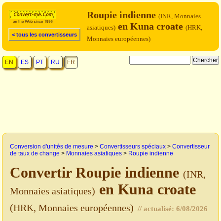
Roupie indienne
(INR, Monnaies
en Kuna croate
asiatiques)
(HRK,
< tous les convertisseurs
Monnaies européennes)
EN
ES
PT
RU
FR
Conversion d'unités de mesure
>
Convertisseurs spéciaux
>
Convertisseur
de taux de change
>
Monnaies asiatiques
>
Roupie indienne
Convertir Roupie indienne
(INR,
en Kuna croate
Monnaies asiatiques)
(HRK, Monnaies européennes)
// actualisé:
6/08/2026