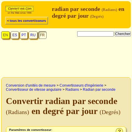
radian par seconde
en
(Radians)
degré par jour
(Degrés)
< tous les convertisseurs
EN
ES
PT
RU
FR
Conversion d'unités de mesure
>
Convertisseurs d'ingénierie
>
Convertisseur de vitesse angulaire
>
Radians
>
Radian par seconde
Convertir radian par seconde
en degré par jour
(Radians)
(Degrés)
Paramètres de convertisseur:
?