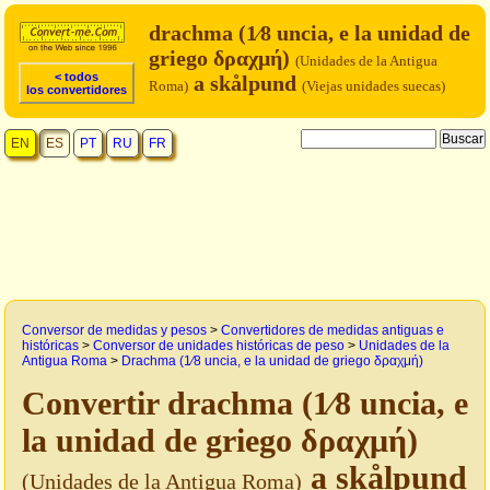
drachma (1⁄8 uncia, e la unidad de
griego δραχμή)
(Unidades de la Antigua
< todos
a skålpund
Roma)
(Viejas unidades suecas)
los convertidores
EN
ES
PT
RU
FR
Conversor de medidas y pesos
>
Convertidores de medidas antiguas e
históricas
>
Conversor de unidades históricas de peso
>
Unidades de la
Antigua Roma
>
Drachma (1⁄8 uncia, e la unidad de griego δραχμή)
Convertir drachma (1⁄8 uncia, e
la unidad de griego δραχμή)
a skålpund
(Unidades de la Antigua Roma)