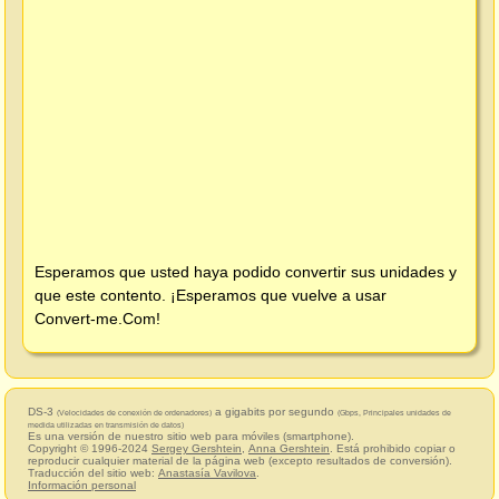
Esperamos que usted haya podido convertir sus unidades y
que este contento. ¡Esperamos que vuelve a usar
Convert-me.Com
!
DS-3
a gigabits por segundo
(Velocidades de conexión de ordenadores)
(Gbps, Principales unidades de
medida utilizadas en transmisión de datos)
Es una versión de nuestro sitio web para móviles (smartphone).
Copyright © 1996-2024
Sergey Gershtein
,
Anna Gershtein
. Está prohibido copiar o
reproducir cualquier material de la página web (excepto resultados de conversión).
Traducción del sitio web:
Anastasía Vavilova
.
Información personal