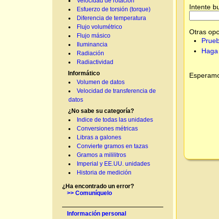
Velocidad de rotación
Intente b
Esfuerzo de torsión (torque)
Diferencia de temperatura
Flujo volumétrico
Otras opc
Flujo másico
Prueb
Iluminancia
Haga 
Radiación
Radiactividad
Informático
Esperamos
Volumen de datos
Velocidad de transferencia de
datos
¿No sabe su categoría?
Indice de todas las unidades
Conversiones métricas
Libras a galones
Convierte gramos en tazas
Gramos a mililitros
Imperial y EE.UU. unidades
Historia de medición
¿Ha encontrado un error?
>> Comuníquelo
Información personal