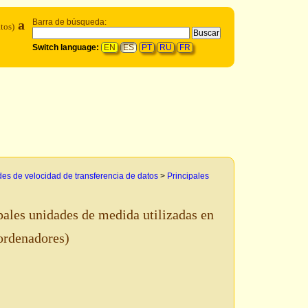
a
Barra de búsqueda:
tos)
Switch language:
EN
ES
PT
RU
FR
es de velocidad de transferencia de datos
>
Principales
pales unidades de medida utilizadas en
ordenadores)