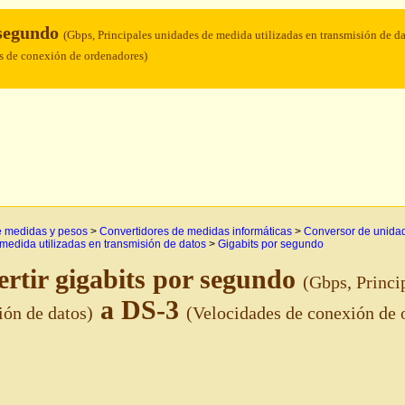
 segundo
(Gbps, Principales unidades de medida utilizadas en transmisión de da
s de conexión de ordenadores)
e medidas y pesos
>
Convertidores de medidas informáticas
>
Conversor de unidad
medida utilizadas en transmisión de datos
>
Gigabits por segundo
rtir gigabits por segundo
(Gbps, Princi
a DS-3
ión de datos)
(Velocidades de conexión de 