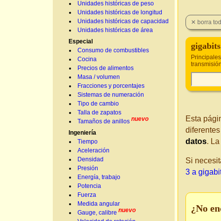
Unidades históricas de peso
Unidades históricas de longitud
Unidades históricas de capacidad
Unidades históricas de área
Especial
gigabit
Consumo de combustibles
Principale
Cocina
transmisió
Precios de alimentos
Masa / volumen
Fracciones y porcentajes
Sistemas de numeración
Tipo de cambio
Talla de zapatos
Esta pági
nuevo
Tamaños de anillos
diferente
Ingeniería
datos
. L
Tiempo
Aceleración
Densidad
Si necesit
Presión
3 a gigab
Energía, trabajo
Potencia
Fuerza
Medida angular
¿No en
nuevo
Gauge, calibre