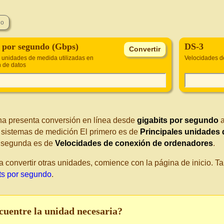
s por segundo (Gbps)
DS-3
s unidades de medida utilizadas en
Velocidades d
n de datos
na presenta conversión en línea desde
gigabits por segundo
s sistemas de medición El primero es de
Principales unidades 
a segunda es de
Velocidades de conexión de ordenadores
.
a convertir otras unidades, comience con la página de inicio. 
its por segundo
.
cuentre la unidad necesaria?