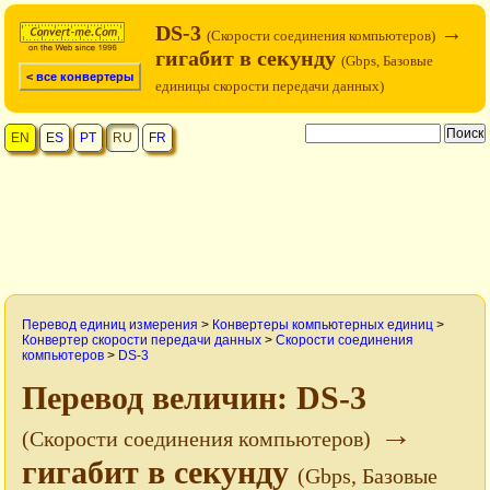
DS-3
→
(Cкорости соединения компьютеров)
гигабит в секунду
(Gbps, Базовые
< все конвертеры
единицы скорости передачи данных)
EN
ES
PT
RU
FR
Перевод единиц измерения
>
Конвертеры компьютерных единиц
>
Конвертер скорости передачи данных
>
Cкорости соединения
компьютеров
>
DS-3
Перевод величин: DS-3
→
(Cкорости соединения компьютеров)
гигабит в секунду
(Gbps, Базовые