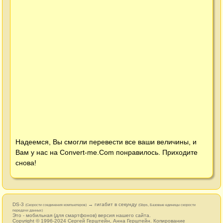
Надеемся, Вы смогли перевести все ваши величины, и
Вам у нас на
Convert-me.Com
понравилось. Приходите
снова!
DS-3
→ гигабит в секунду
(Cкорости соединения компьютеров)
(Gbps, Базовые единицы скорости
передачи данных)
Это - мобильная (для смартфонов) версия нашего сайта.
Copyright © 1996-2024
Сергей Герштейн
,
Анна Герштейн
. Копирование