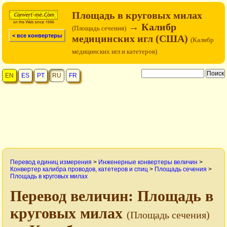
Площадь в круговых милах
→ Калибр
(Площадь сечения)
< все конвертеры
медицинских игл (США)
(Калибр
медицинских игл и катетеров)
EN
ES
PT
RU
FR
Перевод единиц измерения
>
Инженерные конвертеры величин
>
Конвертер калибра проводов, катетеров и спиц
>
Площадь сечения
>
Площадь в круговых милах
Перевод величин: Площадь в
круговых милах
(Площадь сечения)