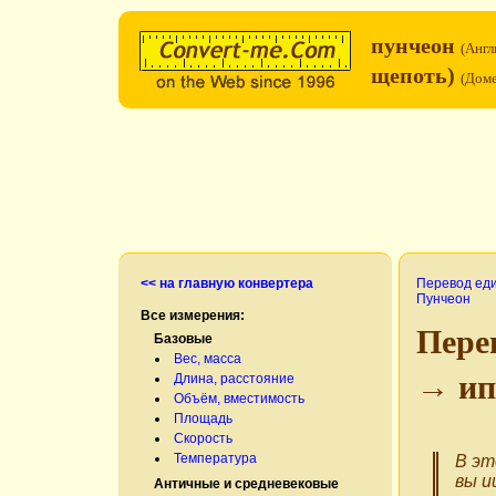
пунчеон
(Англ
щепоть)
(Доме
<< на главную конвертера
Перевод ед
Пунчеон
Все измерения:
Пере
Базовые
Вес, масса
→ ип
Длина, расстояние
Объём, вместимость
Площадь
Скорость
Температура
В эт
вы и
Античные и средневековые