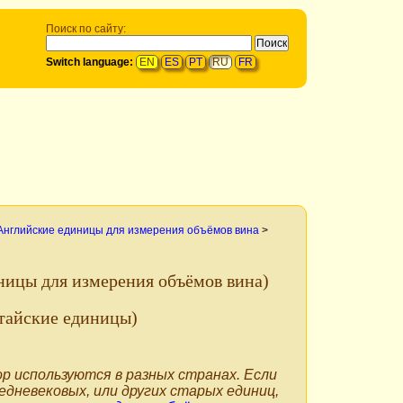
Поиск по сайту:
Switch language:
EN
ES
PT
RU
FR
Английские единицы для измерения объёмов вина
>
ницы для измерения объёмов вина)
тайские единицы)
р используются в разных странах. Если
едневековых, или других старых единиц,