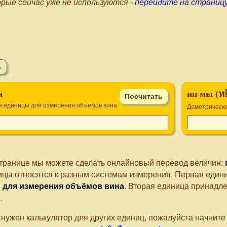
рые сейчас уже не используются -
перейдите на страницу
н
ип мы (หย
е единицы для измерения объёмов вина
Дометрически
странице мы можете сделать онлайновый перевод величин:
ицы относятся к разным системам измерения. Первая едини
 для измерения объёмов вина
. Вторая единица принадл
ы
.
 нужен калькулятор для других единиц, пожалуйста начнит