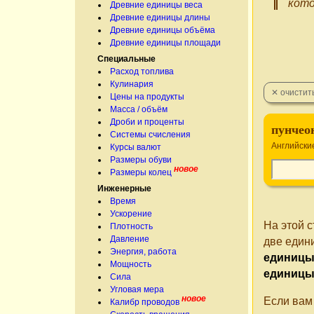
кото
Древние единицы веса
Древние единицы длины
Древние единицы объёма
Древние единицы площади
Специальные
Расход топлива
Кулинария
Цены на продукты
Масса / объём
Дроби и проценты
пунчео
Системы счисления
Английски
Курсы валют
Размеры обуви
новое
Размеры колец
Инженерные
Время
Ускорение
На этой 
Плотность
Давление
две един
Энергия, работа
единицы
Мощность
единиц
Сила
Угловая мера
новое
Если вам
Калибр проводов