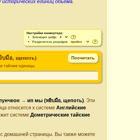
 исторических единиц объёма
.
Настройки конвертера:
Значащих цифр:
?
Разделитель разрядов:
?
ิบมือ, щепоть)
е тайские единицы
пунчеон
→
ип мы (หยิบมือ, щепоть)
. Эти
ца относится к системе
Английские
ежит системе
Дометрические тайские
е с домашней страницы. Вы также можете