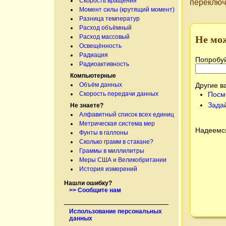
Скорость вращения
переключ
Момент силы (крутящий момент)
Разница температур
Расход объёмный
Расход массовый
Не мо
Освещённость
Радиация
Попробуй
Радиоактивность
Компьютерные
Другие в
Объём данных
Посм
Скорость передачи данных
Зада
Не знаете?
Алфавитный список всех единиц
Метрическая система мер
Надеемся
Фунты в галлоны
Сколько грамм в стакане?
Граммы в миллилитры
Меры США и Великобритании
История измерений
Нашли ошибку?
>> Сообщите нам
Использование персональных
данных