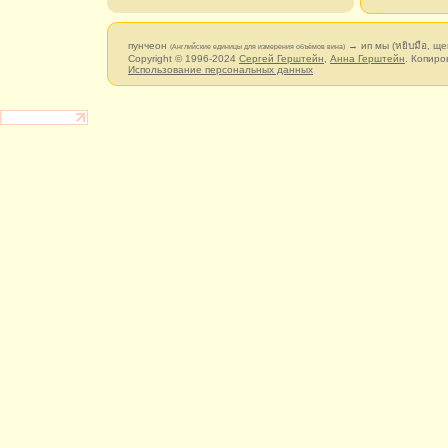
пунчеон
→ ип мы (หยิบมือ, щ
(Английские единицы для измерения объёмов вина)
Copyright © 1996-2024
Сергей Герштейн
,
Анна Герштейн
. Копиро
Использование персональных данных