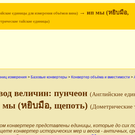
→ ип мы (หยิบมือ,
ийские единицы для измерения объёмов вина)
трические тайские единицы)
иниц измерения
>
Базовые конвертеры
>
Конвертер объёма и вместимости
>
вод величин: пунчеон
(Английские еди
 мы (หยิบมือ, щепоть)
(Дометрические 
ом конвертере представлены единицы, которые до сих по
щете конвертер исторических мер и весов - античных, ср