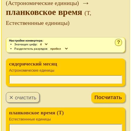
→
(Астрономические единицы)
планковское время
(T,
Естественнные единицы)
Настройки конвертера:
?
Значащих цифр:
Разделитель разрядов:
сидерический месяц
Астрономические единицы
планковское время (T)
Естественнные единицы