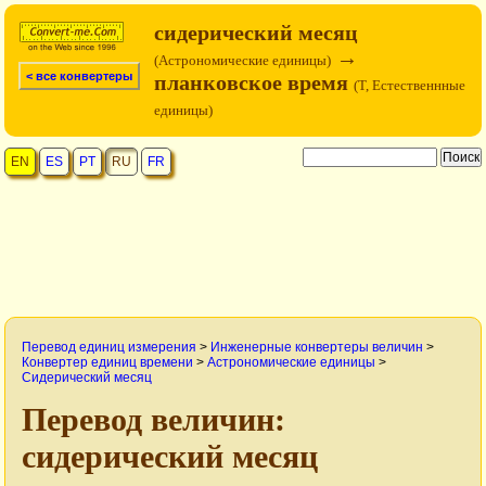
сидерический месяц
→
(Астрономические единицы)
< все конвертеры
планковское время
(T, Естественнные
единицы)
EN
ES
PT
RU
FR
Перевод единиц измерения
>
Инженерные конвертеры величин
>
Конвертер единиц времени
>
Астрономические единицы
>
Сидерический месяц
Перевод величин:
сидерический месяц