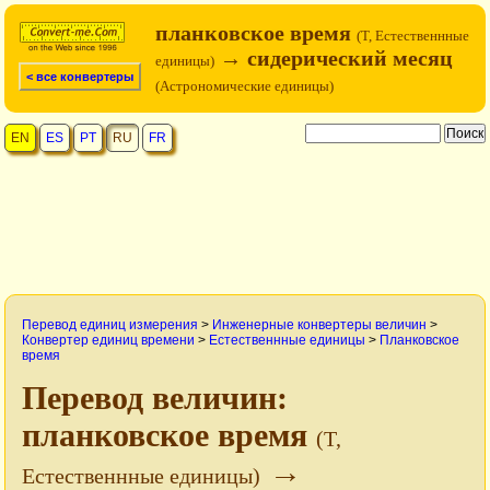
планковское время
(T, Естественнные
→ сидерический месяц
единицы)
< все конвертеры
(Астрономические единицы)
EN
ES
PT
RU
FR
Перевод единиц измерения
>
Инженерные конвертеры величин
>
Конвертер единиц времени
>
Естественнные единицы
>
Планковское
время
Перевод величин:
планковское время
(T,
→
Естественнные единицы)