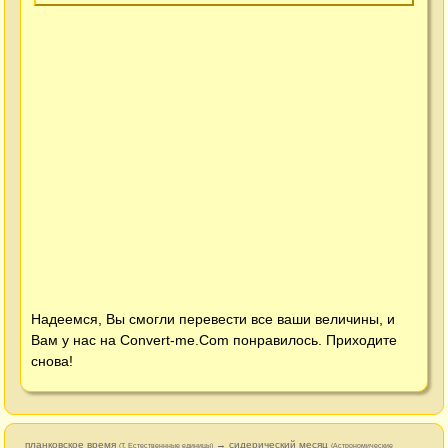
Надеемся, Вы смогли перевести все ваши величины, и
Вам у нас на
Convert-me.Com
понравилось. Приходите
снова!
планковское время
→ сидерический месяц
(T, Естественнные единицы)
(Астрономические